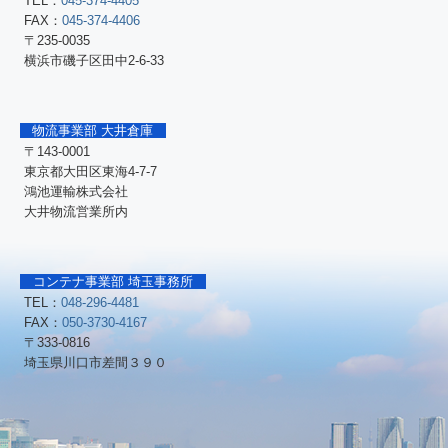
TEL：
045-374-4405
FAX：
045-374-4406
〒235-0035
横浜市磯子区田中2-6-33
物流事業部 大井倉庫
〒143-0001
東京都大田区東海4-7-7
鴻池運輸株式会社
大井物流営業所内
コンテナ事業部 埼玉事務所
TEL：
048-296-4481
FAX：
050-3730-4167
〒333-0816
埼玉県川口市差間３９０