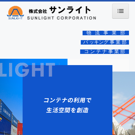
H O M E
物 流 事 業 部
物 流 事 業
パ ッキング 事 業 部
コ ン テ ナ 事 業 部
パッキング部・物流部
国 際 支 援 物 流
国際支援物流
環境保護支援物流
コ ン テ ナ
貸コンテナ
コンテナの利用